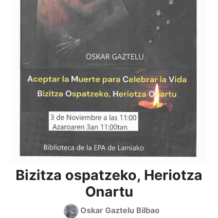
Bizitza ospatzeko, Heriotza
Onartu
Oskar Gaztelu Bilbao