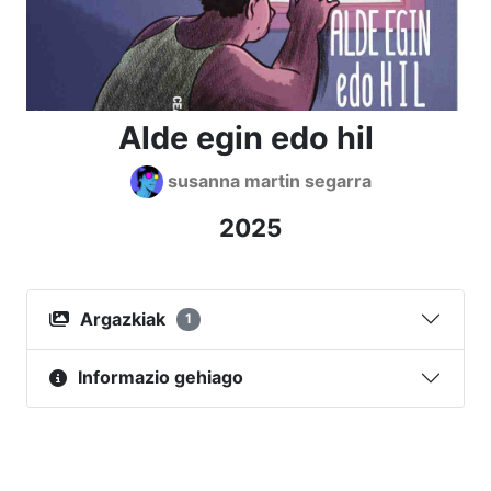
Alde egin edo hil
susanna martin segarra
2025
Argazkiak
1
Informazio gehiago