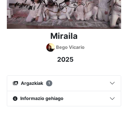
Miraila
Bego Vicario
2025
Argazkiak
1
Informazio gehiago