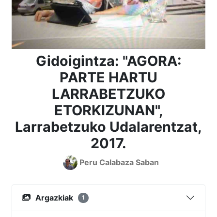
Gidoigintza: "AGORA:
PARTE HARTU
LARRABETZUKO
ETORKIZUNAN",
Larrabetzuko Udalarentzat,
2017.
Peru Calabaza Saban
Argazkiak
1