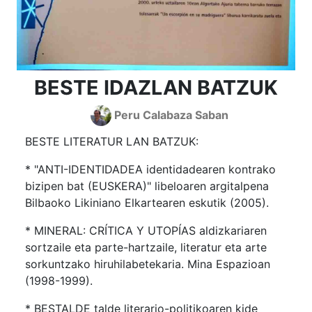
BESTE IDAZLAN BATZUK
Peru Calabaza Saban
BESTE LITERATUR LAN BATZUK:
* "ANTI-IDENTIDADEA identidadearen kontrako
bizipen bat (EUSKERA)" libeloaren argitalpena
Bilbaoko Likiniano Elkartearen eskutik (2005).
* MINERAL: CRÍTICA Y UTOPÍAS aldizkariaren
sortzaile eta parte-hartzaile, literatur eta arte
sorkuntzako hiruhilabetekaria. Mina Espazioan
(1998-1999).
* BESTALDE talde literario-politikoaren kide