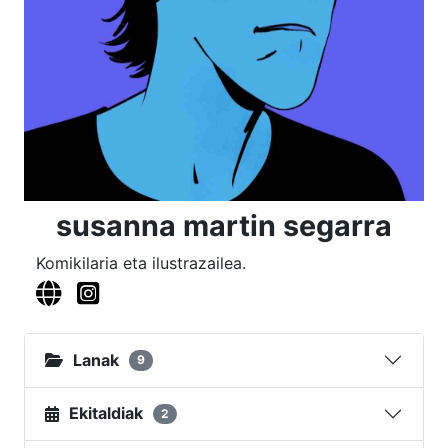
susanna martin segarra
Komikilaria eta ilustrazailea.
Lanak
9
Ekitaldiak
2