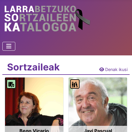
Sortzaileak
Denak ikusi
Bego Vicario
Javi Pascual