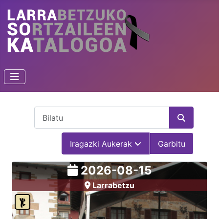
Bilatu
Iragazki Aukerak
Garbitu
2026-08-15
Larrabetzu