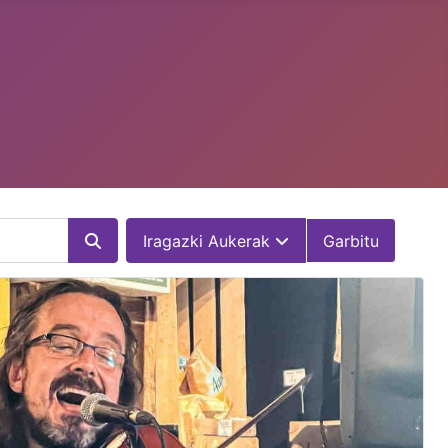
Iragazki Aukerak
Garbitu